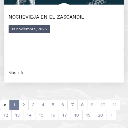
NOCHEVIEJA EN EL ZASCANDIL
19 noviembre, 2025
Más info
«
1
2
3
4
5
6
7
8
9
10
11
12
13
14
15
16
17
18
19
20
»