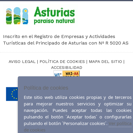
Inscrito en el Registro de Empresas y Actividades
Turísticas del Principado de Asturias con Nº R 5020 AS
AVISO LEGAL
|
POLÍTICA DE COOKIES
|
MAPA DEL SITIO
|
ACCESIBILIDAD
Diseño web:
ticmedia.es
Política de cookies
Este sitio web utiliza cookies propias y de terceros
para mejorar nuestros servicios y optimizar su
navegación. Puedes aceptar todas las cookies
pulsando el botón ´Aceptar todas´ o configurarlas
pulsando el botón ´Personalizar cookies´.
Ver política
de cookies