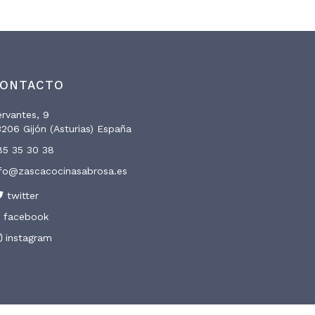
ONTACTO
rvantes, 9
206 Gijón (Asturias) España
85 35 30 38
nfo@zascacocinasabrosa.es
twitter
facebook
instagram