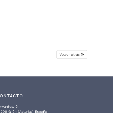
Volver atrás
ONTACTO
rvantes, 9
206 Gijón (Asturias) España