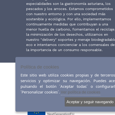
especialidades son la gastronomía asturiana, los
pescados y los arroces. Estamos comprometidos
con nuestro entorno y con una sociedad más
sostenible y ecológica. Por ello, implementamos
continuamente medidas que contribuyan a una
menor huella de carbono, fomentamos el reciclaje
la minimización de los desechos, utilizamos en
nuestro "delivery" soportes y menaje biodegradabl
eco e intentamos concienciar a los comensales de
la importancia de un consumo responsable.
Política de cookies
Este sitio web utiliza cookies propias y de tercer
servicios y optimizar su navegación. Puedes ace
pulsando el botón ´Aceptar todas´ o configurar
´Personalizar cookies´.
Ver política de cookies
AVISO LEGAL
|
POLÍTICA DE COOKIES
|
MAPA DEL 
Aceptar y seguir navegando