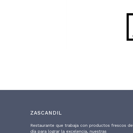
ZASCANDIL
Restaurante que trabaja con productos frescos de
día para lograr la excelencia, nuestras