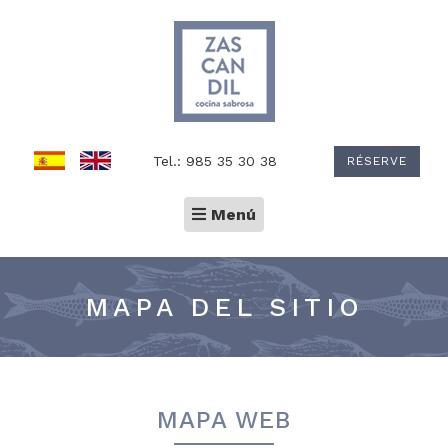
Tel.: 985 35 30 38
RÉSERVE
Toggle
Menú
navigation
MAPA DEL SITIO
MAPA WEB