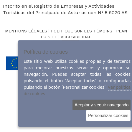
Inscrito en el Registro de Empresas y Actividades
Turísticas del Principado de Asturias con Nº R 5020 AS
MENTIONS LÉGALES
|
POLITIQUE SUR LES TÉMOINS
|
PLAN
DU SITE
|
ACCESIBILIDAD
Política de cookies
Design Web:
ticmedia.es
Este sitio web utiliza cookies propias y de terceros
para mejorar nuestros servicios y optimizar su
navegación. Puedes aceptar todas las cookies
pulsando el botón ´Aceptar todas´ o configurarlas
pulsando el botón ´Personalizar cookies´.
Ver política
de cookies
Aceptar y seguir navegando
Personalizar cookies