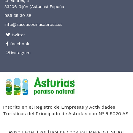
Cervantes, 9
33206 Gijón (Asturias) España
985 35 30 38
info@zascacocinasabrosa.es
twitter
facebook
instagram
Inscrito en el Registro de Empresas y Actividades
Turísticas del Principado de Asturias con Nº R 5020 AS
AVISO LEGAL
|
POLÍTICA DE COOKIES
|
MAPA DEL SITIO
|